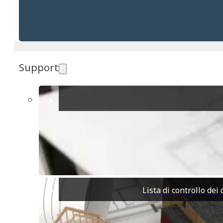
da affascinanti ville con vista sul mare a moderni appartame
immobiliari sono in aumento, ma Capitana rimane più acces
Le proprietà vicine al porto turistico o con accesso dirett
case più isolate nell’entroterra offrono terreni più ampi, p
Support
Zone Limitrofe da Esplorare
Capitana è un’ottima base per scoprire alcune delle destin
sabbia che si estende per oltre otto chilometri, famosa pe
rinomata località turistica con spiagge incontaminate, resor
La regione circostante è anche un paradiso per gli amanti
con viste panoramiche, mentre le zone
umide di Molenta
Perché Capitana Potrebbe Essere la Tua Nuova Cas
Per chi è attratto da uno stile di vita dove il relax si com
Lista di controllo de
eccezionale: una bellezza naturale mozzafiato, una comun
Quindi, sia che tu stia pensando di trasferirti per una vi