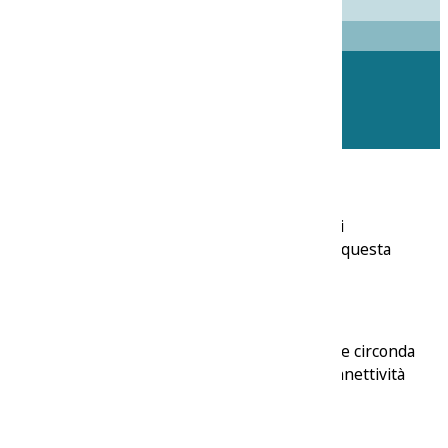
o a est della vivace Cagliari. Se stai pensando di
arina, comodità e fascino culturale. Ecco perché questa
soli dieci minuti dalla strada principale SS554 che circonda
a tranquillità di un rifugio sul mare. Questa connettività
mente comodi.