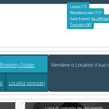
Lusso [1]
Residenziale [11]
Sale Eventi da affittar
Turistici [8]
Vendere o Locatori il tuo
i Property Finder
li
Località popolari
Lista di controllo dei documenti