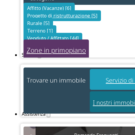
Affitto (Vacanze) [6]
Progetto di ristrutturazione [5]
Rurale [5]
Terreno [1]
Venduto / Affittato [44]
Zone in primopiano
Servizi
Trovare un immobile
Servizio d
I nostri immobi
Assistenza