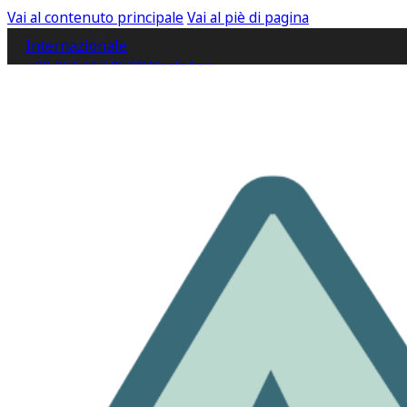
Vai al contenuto principale
Vai al piè di pagina
Internazionale
+39 351 667 9520
WhatsApp
IT
EN