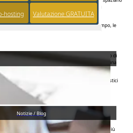
 tra acquirenti locali e internazionali, i valori
o-hosting
Valutazione GRATUITA
imius
.
do investimento per affitti turistici. Nel frattempo, le
ificare la comodità.
i trova l’iconica
Spiaggia del Poetto
, un vivace tratto di
 in una scenografica strada che porta a
Villasimius
, una
breve distanza in auto, offrendo sentieri escursionistici
possibilità di avvistare i fenicotteri rosa.
 ha tutti gli ingredienti per un’esperienza di vita
Notizie / Blog
escita futura.
ento immobiliare sicuro in una delle zone costiere più