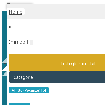
Stima Rapida
Home
Immobili
Capitana
Tutti gli immobili
Categorie
Affitto (Vacanze) [6]
Esplorare Capitana: Un Gioiello Costiero di Cagliari Per