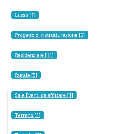
Ad Ajò, andiamo oltre vendere case; ci dedichiamo a promuo
Lusso [1]
destinazione davvero speciale.
A questo scopo, stiamo curando una directory completa di att
e mettere in luce i vari aspetti della vita nel Sud della Sar
Progetto di ristrutturazione [5]
Aggiungiamo continuamente nuove
Residenziale [11]
Prossimi eventi
Spiacenti, al momento non sono stati pubblicati eventi.
Rurale [5]
Esperienze
Sale Eventi da affittare [1]
Activita
Noleggio eBike Cagliari
Nolegg
Terreno [1]