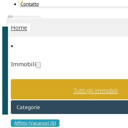
Contatto
Stima Rapida
Home
Immobili
Esperienze
Tutti gli immobili
Categorie
Affitto (Vacanze) [6]