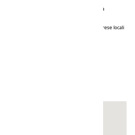
uto culturale e sociale che rende la Sardegna una
ioni ai clienti e ai visitatori, sostenere le imprese locali
dividila con noi @
info@ajo.casa
Filtra per:
Ordina per:
atura