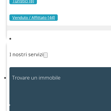
Turistici [8]
Ecco degli schemi di itinerari per un tour indipendente da Cagliari
Noleggiando una bici a ...
Venduto / Affittato [44]
Viale Armando Diaz, 194, Cagliari
Sal
Centro medico turistico Quartu
I nostri servizi
Trovare un immobile
Niente preoccupazioni durante le tue vacanze, visita subito il
centro medico per i turisti.