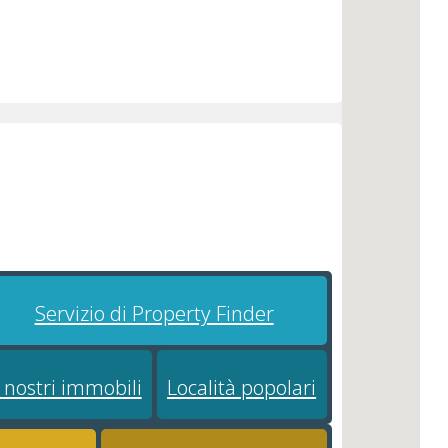
pping
Servizio di Property Finder
I nostri immobili
Località popolari