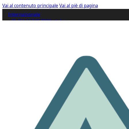
Vai al contenuto principale
Vai al piè di pagina
Internazionale
+39 351 667 9520
WhatsApp
IT
EN