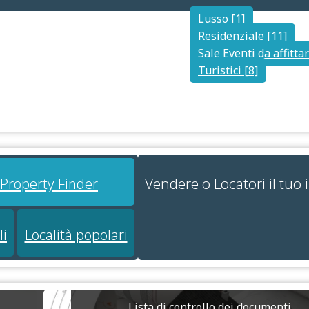
Lusso [1]
Residenziale [11]
Sale Eventi da affittar
Turistici [8]
Vendere o Locatori il tuo
i Property Finder
li
Località popolari
Lista di controllo dei documenti