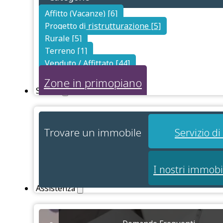
Affitto (Vacanze) [6]
Progetto di ristrutturazione [5]
Rurale [5]
Terreno [1]
Venduto / Affittato [44]
Zone in primopiano
Servizi
Trovare un immobile
Servizio d
I nostri immobi
Assistenza