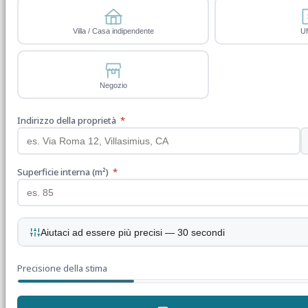
Villa / Casa indipendente
Uf
Negozio
Indirizzo della proprietà
*
Superficie interna (m²)
*
Aiutaci ad essere più precisi — 30 secondi
Precisione della stima