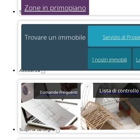
Zone in primopiano
Servizi
Trovare un immobile
Servizio di Prope
I nostri immobili
L
Assistenza
Lista di controll
Domande Frequenti
Scopri la Sardegna