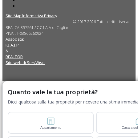
Site Map
Informativa Privacy
© 2017-2026 Tutti i diritti riservati.
REA: CA-357561 / C.C.I.A.A di Cagliari
PIVA: IT-03866260924
Associata:
F.I.A.I.P
&
REALTOR
Sito web di ServWise
Quanto vale la tua proprietà?
Dicci qualcosa sulla tua proprietà per ricevere una stima immedia
Appartamento
Casa a sch