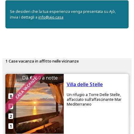
+
−
Se desideri che la tua esperienza venga presentata su Ajò,
invia i dettagli a
info@ajo.casa
1 Case vacanza in affitto nelle vicinanze
Da
€350
a notte
CASA VACANZE
Villa delle Stelle
Un rifugio a Torre Delle Stelle,
8
affacciato sull'affascinante Mar
Mediterraneo
3
2
1