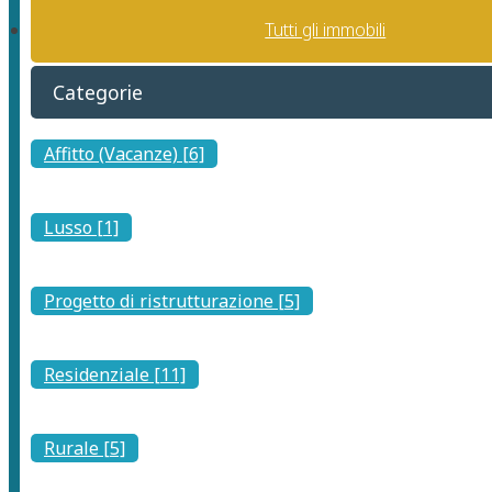
Tutti gli immobili
Categorie
Affitto (Vacanze) [6]
Lusso [1]
Progetto di ristrutturazione [5]
Residenziale [11]
Rurale [5]