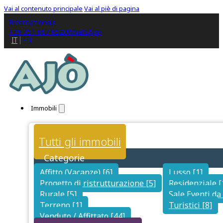
Vai al contenuto principale
Vai al piè di pagina
Internazionale
+39 351 667 9520
WhatsApp
IT
EN
Immobili
Tutti gli immobili
Categorie
Affitto (Vacanze) [6]
Lusso [1]
Progetto di ristrutturazione [5]
Residenziale [
Rurale [5]
Sale Eventi da 
Terreno [1]
Turistici [8]
Venduto / Affittato [44]