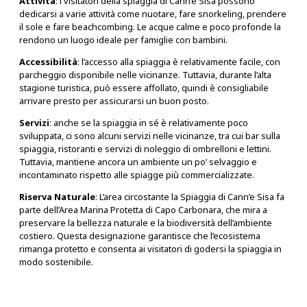
Attività
: i visitatori della spiaggia di Cann’e Sisa possono
dedicarsi a varie attività come nuotare, fare snorkeling, prendere
il sole e fare beachcombing. Le acque calme e poco profonde la
rendono un luogo ideale per famiglie con bambini.
Accessibilità
: l’accesso alla spiaggia è relativamente facile, con
parcheggio disponibile nelle vicinanze. Tuttavia, durante l’alta
stagione turistica, può essere affollato, quindi è consigliabile
arrivare presto per assicurarsi un buon posto.
Servizi
: anche se la spiaggia in sé è relativamente poco
sviluppata, ci sono alcuni servizi nelle vicinanze, tra cui bar sulla
spiaggia, ristoranti e servizi di noleggio di ombrelloni e lettini.
Tuttavia, mantiene ancora un ambiente un po’ selvaggio e
incontaminato rispetto alle spiagge più commercializzate.
Riserva Naturale
: L’area circostante la Spiaggia di Cann’e Sisa fa
parte dell’Area Marina Protetta di Capo Carbonara, che mira a
preservare la bellezza naturale e la biodiversità dell’ambiente
costiero. Questa designazione garantisce che l’ecosistema
rimanga protetto e consenta ai visitatori di godersi la spiaggia in
modo sostenibile.