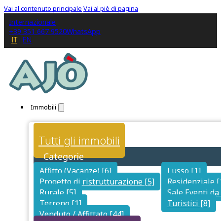
Vai al contenuto principale
Vai al piè di pagina
Internazionale
+39 351 667 9520
WhatsApp
IT
EN
Immobili
Tutti gli immobili
Categorie
Affitto (Vacanze) [6]
Lusso [1]
Progetto di ristrutturazione [5]
Residenziale [
Rurale [5]
Sale Eventi da 
Terreno [1]
Turistici [8]
Venduto / Affittato [44]