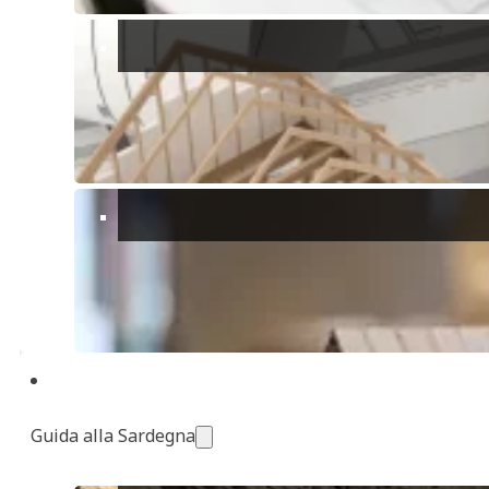
Dolianova
: A pochi chilometri di distanza, Dolianova è famosa
per i suoi eccellenti vini e per la splendida Chiesa Romanica di
San Pantaleo, risalente al XII secolo. Una meta imperdibile
per chi apprezza il vino e la cultura sarda.
Maracalagonis
: Un paese limitrofo che offre sentieri
escursionistici pittoreschi e panorami campestri. È una
destinazione ideale per gli amanti della natura e delle attività
all’aperto.
Perché Scegliere Settimo San Pietro?
Acquistare una proprietà a Settimo San Pietro significa investire in
uno stile di vita che unisce fascino tradizionale e comfort moderni. I
siti storici della città, la vicinanza a Cagliari e l’accessibilità economica
creano un pacchetto attraente per i potenziali acquirenti.
Per le famiglie, Settimo offre un ambiente sicuro e orientato alla
comunità. Per i pensionati, il ritmo di vita più lento e l’accessibilità ai
servizi sanitari rappresentano vantaggi importanti. Per gli investitori,
il crescente interesse per questa zona e la crescente domanda di
affitti per le vacanze costituiscono un’opportunità promettente.
Guida alla Sardegna
In conclusione, Settimo San Pietro è un gioiello nascosto da
esplorare se stai cercando una proprietà nella regione di Cagliari.
Con la sua ricca storia, la posizione conveniente e il mercato