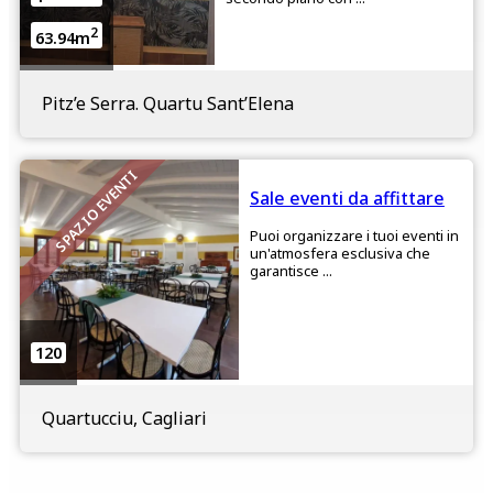
2
63.94m
Pitz’e Serra. Quartu Sant’Elena
SPAZIO EVENTI
Sale eventi da affittare
Puoi organizzare i tuoi eventi in
un'atmosfera esclusiva che
garantisce ...
120
Quartucciu, Cagliari