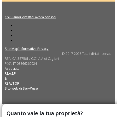
Chi Siamo
Contatto
Lavora con noi
Site Map
Informativa Privacy
© 2017-2026 Tutti i diritti riservati.
REA: CA-357561 / C.C.I.A.A di Cagliari
PIVA: IT-03866260924
Associata:
F.I.A.I.P
&
REALTOR
Sito web di ServWise
Quanto vale la tua proprietà?