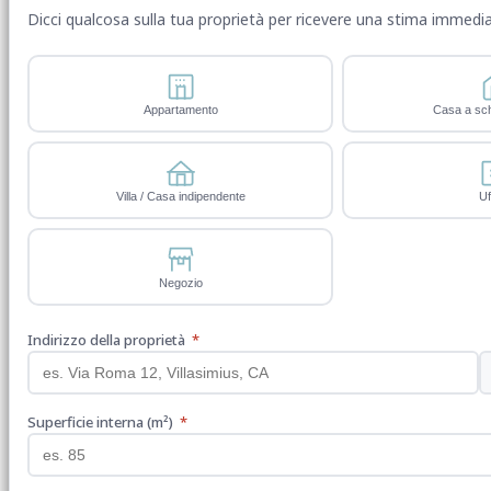
Dicci qualcosa sulla tua proprietà per ricevere una stima immedia
Appartamento
Casa a sch
Villa / Casa indipendente
Uf
Negozio
Indirizzo della proprietà
*
Superficie interna (m²)
*