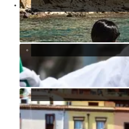
immobiliare in evoluzione, questa cittadina affascinante offre un mix
delizioso di cultura, tranquillità e potenziale di investimento.
Cose da fare vicino a Settimo San Pietro
VENDITA O AFFITTO
L'agenzia immobiliare Ajò può aiutare i proprietari di case a
Settimo San Pietro a vendere o affittare i propri immobili.
Scegli una di queste opzioni per saperne di più.
Valutazione immobiliare GRATUITA a Settimo San
Pietro
Servizi di affitto a lungo termine a Settimo San Pietro
POSIZIONE