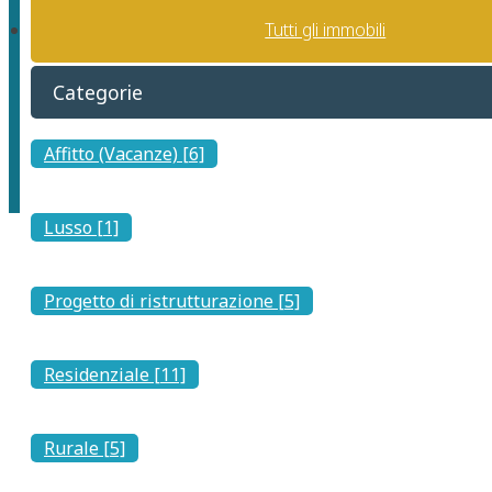
Settimo San Pietro
Tutti gli immobili
Categorie
Scopri Settimo San Pietro: Un Gioiello Nascosto nella Campagna
di Cagliari
Affitto (Vacanze) [6]
Lusso [1]
Settimo San Pietro, situato a soli 12 chilometri a nord-est di
Cagliari
,
Progetto di ristrutturazione [5]
offre una combinazione unica di storia, cultura e tranquillità. Se stai
considerando un investimento immobiliare vicino alla città, ma
desideri un ambiente tranquillo, Settimo San Pietro dovrebbe
Residenziale [11]
essere nella tua lista. Questo piccolo paese sprigiona fascino grazie
ai suoi paesaggi pittoreschi, la sua vivace comunità e la comoda
vicinanza a Cagliari.
Rurale [5]
Breve Storia
Il nome “Settimo San Pietro” deriva dalla sua posizione a sette miglia