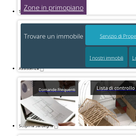
Zone in primopiano
Servizi
Trovare un immobile
Servizio di Prope
I nostri immobili
L
Assistenza
Lista di controll
Domande Frequenti
Scopri la Sardegna