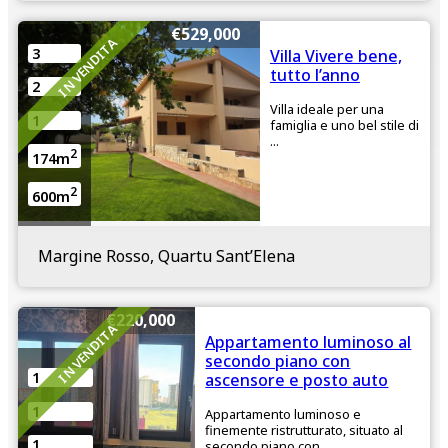
€529,000
IN VENDITA
3
Villa Vivere bene,
tutto l’anno
2
Villa ideale per una
1
famiglia e uno bel stile di
...
2
174m
2
600m
Margine Rosso, Quartu Sant’Elena
€220,000
IN VENDITA
Appartamento luminoso al
secondo piano con
1
ascensore e posto auto
1
Appartamento luminoso e
finemente ristrutturato, situato al
1
secondo piano con ...