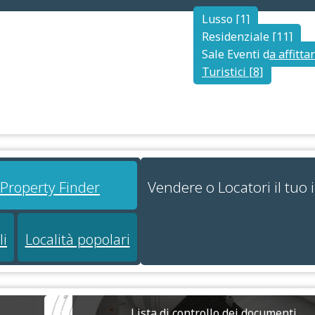
Lusso [1]
Residenziale [11]
Sale Eventi da affittar
Turistici [8]
Vendere o Locatori il tuo
i Property Finder
li
Località popolari
Lista di controllo dei documenti