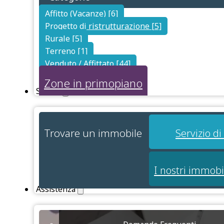
Affitto (Vacanze) [6]
Progetto di ristrutturazione [5]
Rurale [5]
Terreno [1]
Venduto / Affittato [44]
Zone in primopiano
Servizi
Trovare un immobile
Servizio d
I nostri immobi
Assistenza