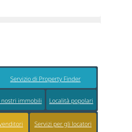
Servizio di Property Finder
I nostri immobili
Località popolari
 venditori
Servizi per gli locatori