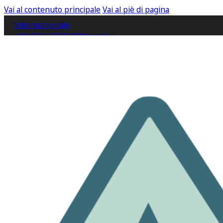
Vai al contenuto principale
Vai al piè di pagina
Internazionale
+39 351 667 9520
WhatsApp
IT
EN