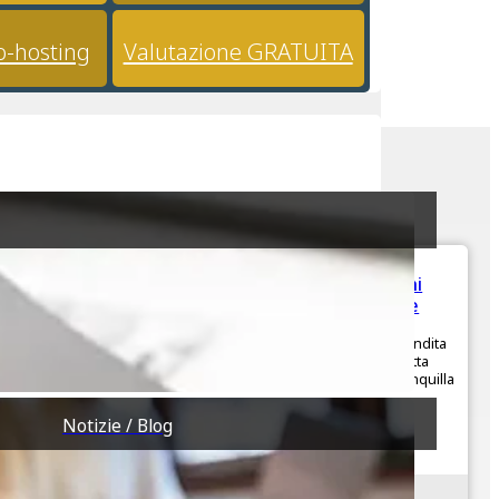
o-hosting
Valutazione GRATUITA
€268,000
TRATTATIVA
Villetta a pochi
passi dal mare
2
Proponiamo in vendita
2
una graziosa villetta
immersa nella tranquilla
1
località ...
Notizie / Blog
2
89m