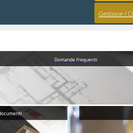
Gestione / C
a ubicazione.
Domande frequenti
€125,000
2
IN VENDITA
Incantevole
1
Cottage di
Montagna con
1
Giardino e Accesso
al Bosco
2
92m
Rifugio autentico nel
i documenti
cuore dei monti dei Sette
2
2000m
Fratelli e ...