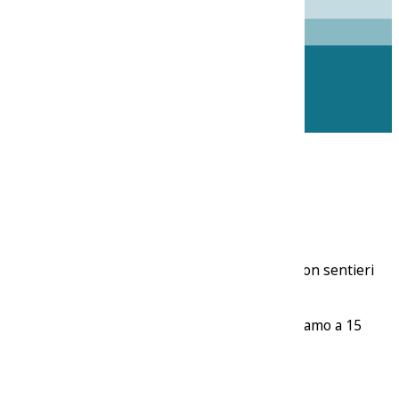
te e campi sportivi.
le dei Sette Fratelli, ideale per fare trekking con sentieri
esempio il cervo. Le meravigliose spiagge le troviamo a 15