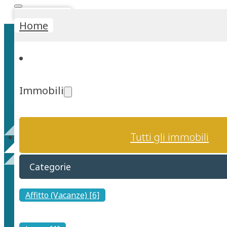
Stima Rapida
Home
Immobili
San Basilio
Tutti gli immobili
Categorie
Affitto (Vacanze) [6]
Da San Basilio si ha accesso diretto per escursioni di