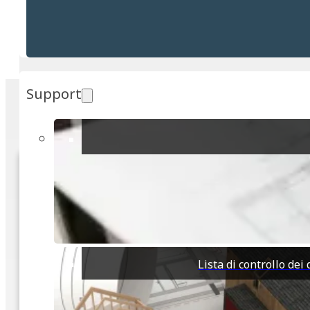
POSIZIONE
+
−
Support
Disponiamo di 10 immobili di interesse vicino a quest
€650,000
2
IN VENDITA
Villa sul Mare
2
con Accesso
Diretto alla
1
Spiaggia
Dove il Giardino
2
93m
Incontra il Mare
Lista di controllo de
2
3500m