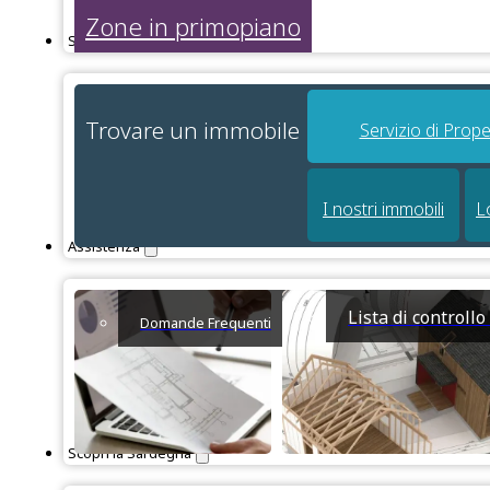
Zone in primopiano
Servizi
Trovare un immobile
Servizio di Prope
I nostri immobili
L
Assistenza
Lista di controll
Domande Frequenti
Scopri la Sardegna