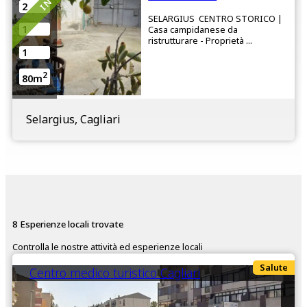
2
SELARGIUS CENTRO STORICO |
1
Casa campidanese da
ristrutturare - Proprietà ...
1
2
80m
Selargius, Cagliari
8 Esperienze locali trovate
Controlla le nostre attività ed esperienze locali
Salute
Centro medico turistico Cagliari