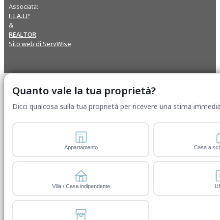
Associata:
F.I.A.I.P
&
REALTOR
Sito web di ServWise
Quanto vale la tua proprietà?
Dicci qualcosa sulla tua proprietà per ricevere una stima immedia
Appartamento
Casa a sch
Villa / Casa indipendente
Uf