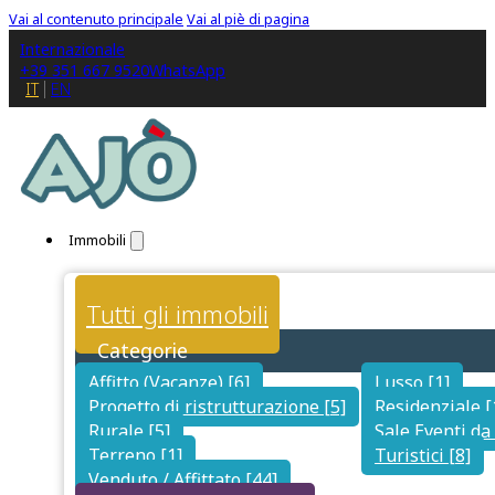
Vai al contenuto principale
Vai al piè di pagina
Internazionale
+39 351 667 9520
WhatsApp
IT
EN
Immobili
Tutti gli immobili
Categorie
Affitto (Vacanze) [6]
Lusso [1]
Progetto di ristrutturazione [5]
Residenziale [
Rurale [5]
Sale Eventi da 
Terreno [1]
Turistici [8]
Venduto / Affittato [44]