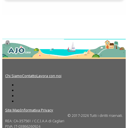
Chi Siamo
Contatto
Lavora con noi
Site Map
Informativa Privacy
© 2017-2026 Tutti i diritti riservati.
REA: CA-357561 / C.C.I.A.A di Cagliari
PIVA: IT-03866260924