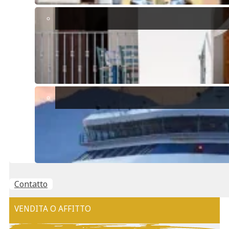
Sestu non è solo un paese; è uno stile di vita. Dalle sue radici
storiche e cultura vibrante alla sua posizione strategica e mercato
immobiliare accessibile, Sestu offre qualcosa per tutti. Che tu sia
attratto dal fascino della tradizione sarda o dalla promessa di un
investimento redditizio, questo tesoro nascosto nella regione di
Cagliari merita uno sguardo più attento.
Se stai considerando di fare di Sestu la tua casa o il tuo prossimo
investimento, questo è il momento perfetto per esplorare ciò che
questa affascinante cittadina ha da offrire. Contatta esperti
immobiliari locali per scoprire le proprietà adatte alle tue esigenze e
inizia il tuo viaggio verso la proprietà di un pezzo del paesaggio
incantevole della Sardegna.
Cose da fare vicino a Sestu
Contatto
VENDITA O AFFITTO