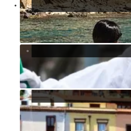
divario ha reso Sestu sempre più popolare tra giovani famiglie,
pensionati e investitori.
I nuovi sviluppi nelle periferie offrono comfort moderni, mentre il
centro storico attira chi cerca carattere e vicinanza ai monumenti
culturali. Anche i rendimenti degli affitti a Sestu sono promettenti, in
particolare per le proprietà destinate a inquilini a lungo termine che
lavorano nella vicina Cagliari.
🚀 Perché Scegliere Sestu?
🌐
Accessibilità
: La vicinanza a Cagliari e i collegamenti di
trasporto eccellenti rendono Sestu ideale per pendolari e
viaggiatori frequenti.
💸
Convenienza
: I prezzi competitivi degli immobili offrono
un ottimo rapporto qualità-prezzo rispetto ai centri urbani
vicini.
📚
Spirito di Comunità
: L’atmosfera accogliente di Sestu e le
sue ricche tradizioni creano un ambiente ideale per i nuovi
arrivati.
⬆️
Potenziale di Crescita
: Con lo sviluppo in corso e
l’interesse crescente, i valori immobiliari a Sestu sono
destinati a un apprezzamento costante.
🏐 Considerazioni Finali