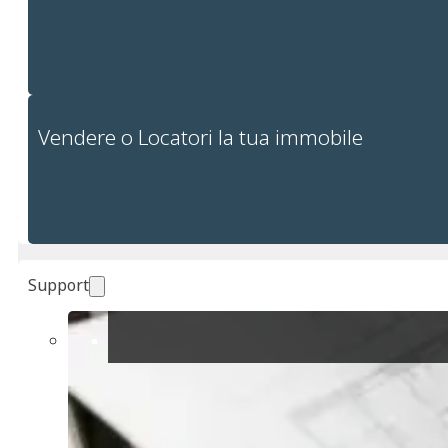
all’epoca romana, con reperti
archeologici che testimoniano
le sue antiche radici. Si pensa
che il nome del paese derivi
da “sextum”, latino per
“sesto”, indicando la distanza
da Cagliari lungo l’antica strada
Vendere o Locatori la tua immobile
romana.
Oggi, la vita culturale di Sestu
ruota attorno ai suoi festival e
tradizioni. La Festa di San Giorgio, patrono del paese, è un momento
clou, con processioni, musica e cucina tradizionale sarda. La storica
Chiesa di San Giorgio, costruita nel XIV secolo, è un simbolo del
profondo patrimonio religioso e culturale del paese.
Support
🌍 Attrazioni Vicine
La posizione strategica di Sestu significa che non sei mai lontano da
alcune delle attrazioni più interessanti della Sardegna. A breve
distanza in auto, troverai:
🌆
Cagliari
: Capitale della Sardegna
, famosa per il quartiere
storico del Castello, i mercati vivaci e la splendida spiaggia del
Poetto.