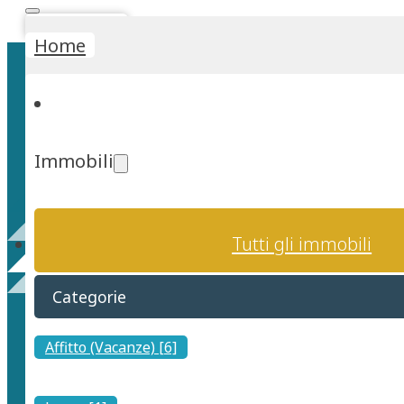
Stima Rapida
Home
Immobili
San Gregorio
Tutti gli immobili
Categorie
Affitto (Vacanze) [6]
San Gregorio, Cagliari: Un'Oasi Serena per i Futuri Prop