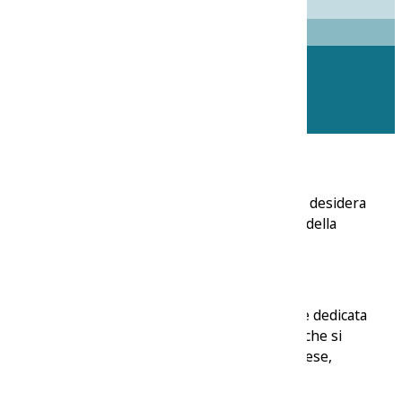
ssibilità, rendendolo una meta attraente per chi desidera
 d’accesso alle colline verdeggianti del sud-est della
paese è cresciuto attorno a una chiesa medievale dedicata
ra e l’allevamento ovino, con vigneti e uliveti che si
a visibili nella cultura e nel carattere del paese,