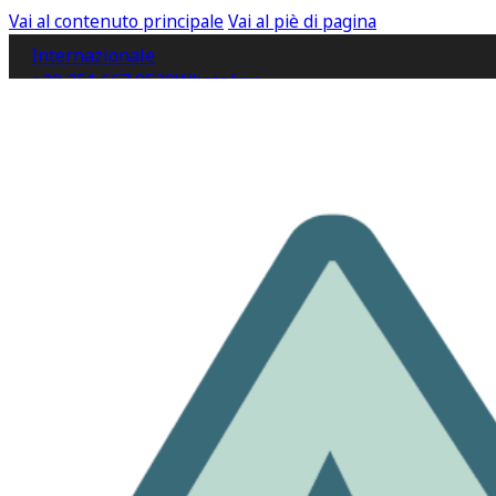
Vai al contenuto principale
Vai al piè di pagina
Internazionale
+39 351 667 9520
WhatsApp
IT
EN