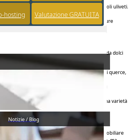
ietà più ampie con giardini o addirittura piccoli uliveti.
o-hosting
Valutazione GRATUITA
i essenziali come negozi locali, scuole e strutture
ervizi ed intrattenimenti.
ci della Sardegna. Il paese stesso è circondato da dolci
 interessare ai futuri proprietari:
i per escursioni e ciclismo attraverso foreste di querce,
ati e la ricca biodiversità. È un paradiso per gli
porto, i suoi antichi quartieri come Castello e una varietà
Notizie / Blog
rale e l’accessibilità della città. Il mercato immobiliare