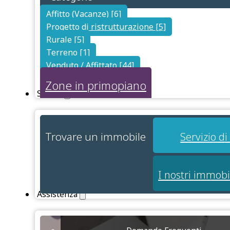
Affitto (Vacanze) [6]
Progetto di ristrutturazione [5]
Rurale [5]
Terreno [1]
Venduto / Affittato [44]
Zone in primopiano
Servizi
Trovare un immobile
Servizio d
I nostri immobi
Assistenza