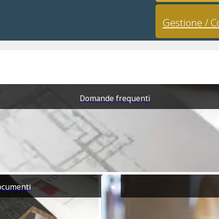
ale di San Gregorio offre numerose opzioni per acquistare propr
Gestione / C
ciente.
atmosfera tranquilla, San Gregorio è ben attrezzato con serviz
a Cagliari, consentendo un facile accesso a un’ampia gamma di s
lcune delle zone paesaggistiche più suggestive e dei siti stori
ionistici. Ecco alcune attrazioni nelle vicinanze che potrebbero
Domande frequenti
e, perfetta per gli amanti della natura. Offre numerosi sentier
scoste.
etri dal paese, questo parco è famoso per i suoi picchi frastagli
e per una giornata in famiglia alla scoperta della natura.
gibile da San Gregorio, offrendo un contrasto con il suo vivace 
ga di un fine settimana in città.
documenti
ortunità di trovare un equilibrio unico tra uno stile di vita ru