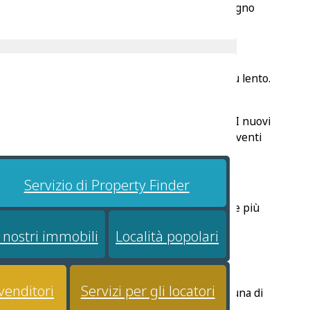
dinastia dei Savoia. Ogni periodo ha lasciato un segno
 un’autentica passione per uno stile di vita più lento.
 del centro città.
pur godendo delle comodità dei servizi moderni. I nuovi
a piazza principale per chiacchierate informali, eventi
Servizio di Property Finder
l mercato immobiliare qui sta riscuotendo sempre più
renesia delle località più grandi. I prezzi sono
I nostri immobili
Località popolari
nciare il costo con la qualità della vita.
 venditori
Servizi per gli locatori
 ad arco e spesse mura in pietra. Ristrutturare una di