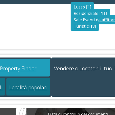
Lusso [1]
Residenziale [11]
Sale Eventi da affittar
Turistici [8]
Vendere o Locatori il tuo
i Property Finder
li
Località popolari
Lista di controllo dei documenti