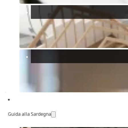
Mostra tutte e 35 le foto
Camera/e:
3
Studio:
1
Bagni:
3
Guida alla Sardegna
Salotti:
1