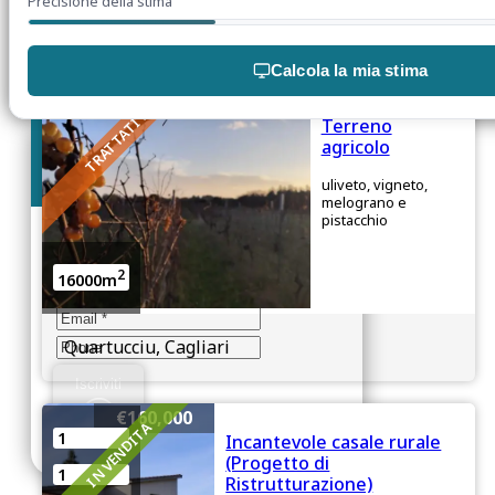
Precisione della stima
Flumini, Quartu Sant’Elena
Calcola la mia stima
TRATTATIVA
Terreno
agricolo
Iscriviti alla mailing list
uliveto, vigneto,
melograno e
pistacchio
Iscriverti alla nostra mailing list
2
16000m
Quartucciu, Cagliari
Iscriviti
€160,000
IN VENDITA
1
Incantevole casale rurale
(Progetto di
1
Ristrutturazione)