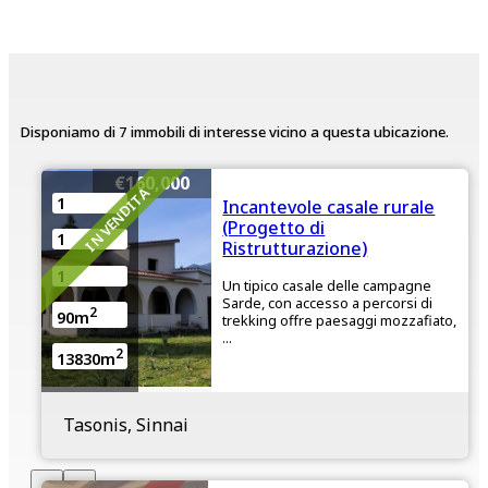
Disponiamo di 7 immobili di interesse vicino a questa ubicazione.
€160,000
IN VENDITA
1
Incantevole casale rurale
(Progetto di
1
Ristrutturazione)
1
Un tipico casale delle campagne
Sarde, con accesso a percorsi di
2
90m
trekking offre paesaggi mozzafiato,
...
2
13830m
Tasonis, Sinnai