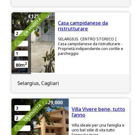
€125,000
IN VENDITA
Casa campidanese da
ristrutturare
2
SELARGIUS CENTRO STORICO |
1
Casa campidanese da ristrutturare -
Proprietà indipendente con cortile e
parcheggio
1
2
80m
Selargius, Cagliari
€529,000
IN VENDITA
3
Villa Vivere bene, tutto
l’anno
2
Villa ideale per una famiglia e
1
uno bel stile di vita tutto
l'anno tra mare, ...