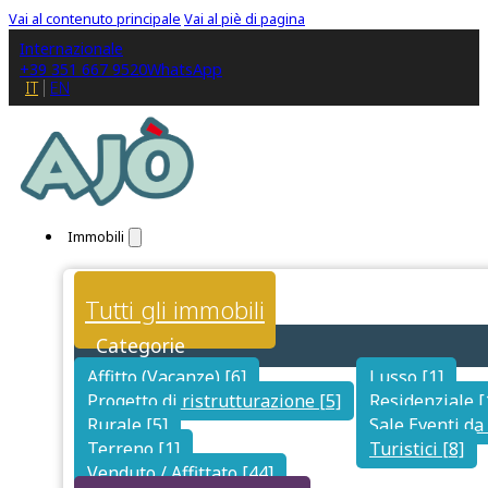
Vai al contenuto principale
Vai al piè di pagina
Internazionale
+39 351 667 9520
WhatsApp
IT
EN
Immobili
Tutti gli immobili
Categorie
Affitto (Vacanze) [6]
Lusso [1]
Progetto di ristrutturazione [5]
Residenziale [
Rurale [5]
Sale Eventi da 
Terreno [1]
Turistici [8]
Venduto / Affittato [44]