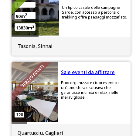
1
Un tipico casale delle campagne
Sarde, con accesso a percorsi di
2
90m
trekking offre paesaggi mozzafiato,
...
2
13830m
Tasonis, Sinnai
SPAZIO EVENTI
Sale eventi da affittare
Puoi organizzare i tuoi eventi in
un'atmosfera esclusiva che
garantisce intimità e relax, nelle
meravigliose ...
120
Quartucciu, Cagliari