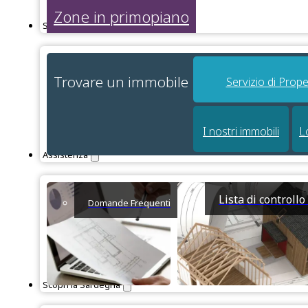
Zone in primopiano
Servizi
Trovare un immobile
Servizio di Prope
I nostri immobili
L
Assistenza
Lista di controll
Domande Frequenti
Scopri la Sardegna