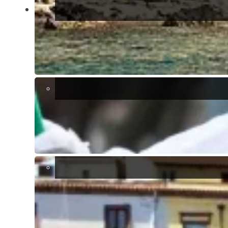
Piani:
3
2
Casa:
200m
2
Terreno:
400m
Anno:
1990
Casa indipendente
Balcone/i
Barbecue
Cantina
Climatizzazione
Gazebo
Internet ad alta velocità
Parcheggio privato
Riscaldamento centralizzato
Vicino alla spiaggia
Vendesi elegante villa a schiera situata nel