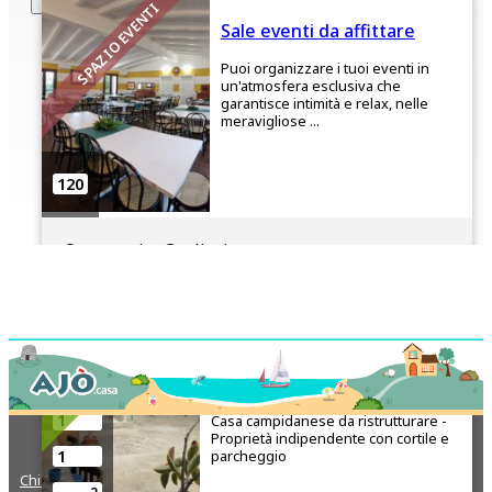
SPAZIO EVENTI
Sale eventi da affittare
Puoi organizzare i tuoi eventi in
un'atmosfera esclusiva che
garantisce intimità e relax, nelle
meravigliose ...
120
Quartucciu, Cagliari
€125,000
IN VENDITA
Casa campidanese da
ristrutturare
2
SELARGIUS CENTRO STORICO |
1
Casa campidanese da ristrutturare -
Proprietà indipendente con cortile e
parcheggio
1
Chi Siamo
Contatto
Lavora con noi