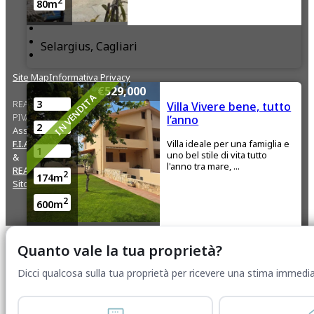
2
80m
Selargius, Cagliari
Site Map
Informativa Privacy
€529,000
© 2017-2026 Tutti i diritti riservati.
IN VENDITA
REA: CA-357561 / C.C.I.A.A di Cagliari
3
Villa Vivere bene, tutto
PIVA: IT-03866260924
l’anno
2
Associata:
Villa ideale per una famiglia e
F.I.A.I.P
1
uno bel stile di vita tutto
&
l'anno tra mare, ...
REALTOR
2
174m
Sito web di ServWise
2
600m
Margine Rosso, Quartu Sant’Elena
Quanto vale la tua proprietà?
Dicci qualcosa sulla tua proprietà per ricevere una stima immedia
€220,000
Appartamento luminoso al