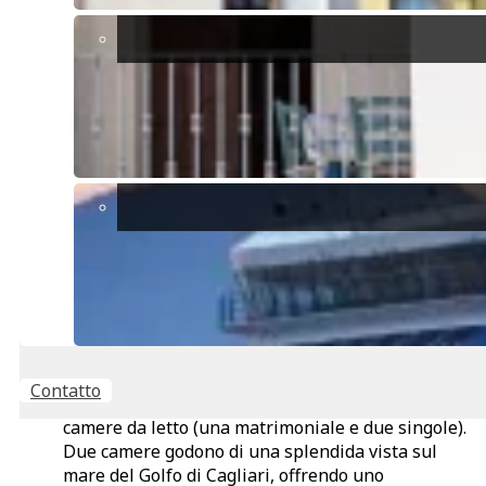
prestigioso quartiere del Margine Rosso, in una
zona riservata e tranquilla, perfetta per chi cerca
privacy e comfort
.
Caratteristiche principali:
Tre livelli ben distribuiti per il massimo della
funzionalità.
Seminterrato con ampia cucina rustica e
lavanderia.
Piano terra con cucina abitabile, soggiorno
spazioso e bagno. Dal soggiorno e dalla cucina si
accede a un’ampia terrazza ideale per pranzi e
cene all’aperto, dotata di barbecue e forno a
legna, riparata dal maestrale e affacciata sul
giardino privato. Da questo livello si possono già
intravedere scorci di mare.
Contatto
Primo piano dedicato alla zona notte, con tre
camere da letto (una matrimoniale e due singole).
Due camere godono di una splendida vista sul
mare del Golfo di Cagliari, offrendo uno