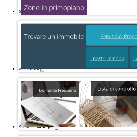
Zone in primopiano
Servizi
Trovare un immobile
Servizio di Prope
I nostri immobili
L
Assistenza
Lista di controll
Domande Frequenti
Scopri la Sardegna