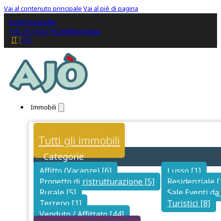
Vai al contenuto principale
Vai al piè di pagina
Internazionale
+39 351 667 9520
WhatsApp
IT
EN
Immobili
Tutti gli immobili
Categorie
Affitto (Vacanze) [6]
Lusso [1]
Progetto di ristrutturazione [5]
Residenziale [
Rurale [5]
Sale Eventi da 
Terreno [1]
Turistici [8]
Venduto / Affittato [44]