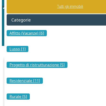
Legale
Tutti gli immobili
Categorie
Affitto (Vacanze) [6]
Lusso [1]
Progetto di ristrutturazione [5]
Residenziale [11]
Rurale [5]
Cosa c’è da sapere sui centri storici nelle
città e paesi in Italia