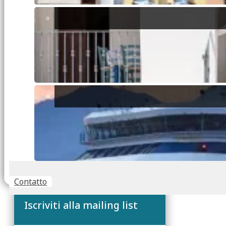
Indirizzo della proprietà
*
Superficie interna (m²)
*
Aiutaci ad essere più precisi — 30 secondi
Precisione della stima
Calcola la mia stima
Contatto
Iscriviti alla mailing list