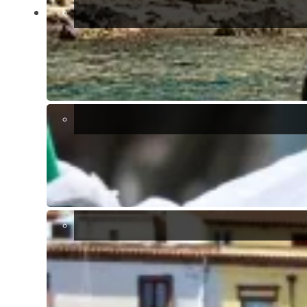
educato, è importante mantenere sempre un comportamento
rispettoso verso gli altri. Tieni il tuo cane al guinzaglio quando
necessario e assicurati di pulire sempre dopo di lui.
Protezione Solare
: Alcuni cani, specialmente quelli con pelo
corto o chiaro, possono scottarsi al sole. Chiedi consiglio al
tuo veterinario su come proteggere la pelle del tuo cane.
Conclusione
Trascorrere una giornata al mare con il proprio cane nella provincia
di Cagliari può essere un’esperienza meravigliosa, basta seguire
alcune semplici regole e scegliere le spiagge giuste. Con un po’ di
preparazione, tu e il tuo fedele compagno potrete godere delle
bellezze della Sardegna in tutta tranquillità. Non dimenticare di
scattare tante foto per immortalare questi momenti speciali!
Pronto per un’avventura indimenticabile con il tuo cane? La provincia
di Cagliari ti aspetta!
Visualizza altri articoli "
Blog
"
Ti presentiamo Valutazione Istantanea
Cosa c’è da sapere sui centri storici nelle città e paesi in Italia
Home staging