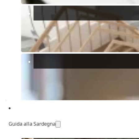
cerca un luogo rilassante e accessibile per il proprio cane. La
spiaggia è ampia e il mare è tranquillo, ideale per una nuotata
insieme al tuo amico peloso.
Stabilimento Privato Tiliguerta
Tiliguerta, situato a Muravera, offre una spiaggia privata
completamente attrezzata per accogliere i cani. Qui troverai
servizi come ciotole d’acqua, docce per cani e aree
ombreggiate. È il posto ideale per una giornata al mare senza
pensieri, dove anche il tuo cane potrà godersi ogni momento.
Spiaggia Is Manunzas
Situata nel sud della Sardegna, questa spiaggia è conosciuta
per essere dog-friendly. Con ampi spazi e acque poco
profonde, è perfetta per far correre e giocare il tuo cane in
tutta sicurezza.
Consigli Utili per una Giornata Perfetta al Mare con il Cane
Porta con Te Tutto il Necessario
: Assicurati di avere
sempre acqua fresca, una ciotola, sacchetti per i bisogni, e
magari un ombrellone per creare un po’ di ombra.
Controlla le Temperature
: I cani possono soffrire il caldo,
Guida alla Sardegna
quindi evita le ore più calde della giornata e assicurati che
abbiano sempre un posto all’ombra dove riposare.
Rispetta gli Altri Bagnanti
: Anche se il tuo cane è ben