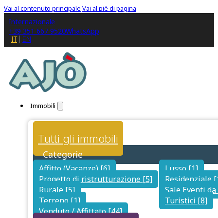
Vai al contenuto principale
Vai al piè di pagina
Internazionale
+39 351 667 9520
WhatsApp
IT
EN
Immobili
Tutti gli immobili
Categorie
Affitto (Vacanze) [6]
Lusso [1]
Progetto di ristrutturazione [5]
Residenziale [
Rurale [5]
Sale Eventi da 
Terreno [1]
Turistici [8]
Venduto / Affittato [44]