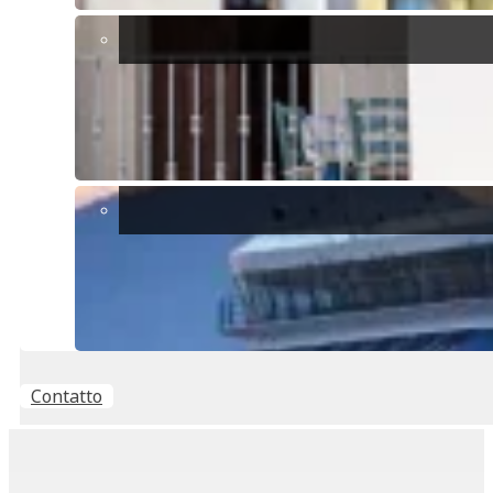
Evita questi 8 errori più frequenti di chi vende casa
Condividi
COMPRA O VENDI
Se stai cercando di acquistare, affittare o vendere un
immobile, contattaci qui.
VALUTAZIONE
Ottieni una valutazione GRATUITA per il tuo immobile
Contatto