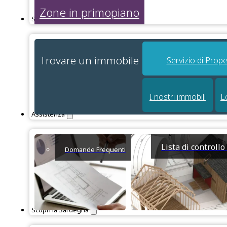
Zone in primopiano
Servizi
Trovare un immobile
Servizio di Prope
I nostri immobili
L
Assistenza
Lista di controll
Domande Frequenti
Scopri la Sardegna