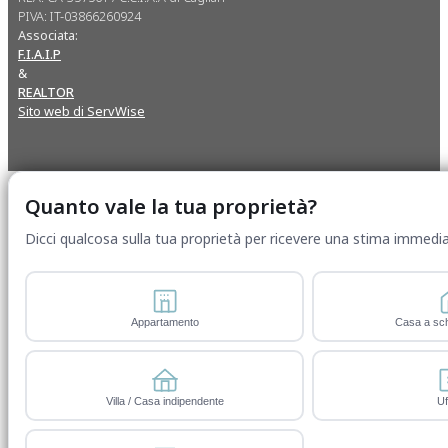
PIVA: IT-03866260924
Associata:
F.I.A.I.P
&
REALTOR
Sito web di ServWise
Quanto vale la tua proprietà?
Dicci qualcosa sulla tua proprietà per ricevere una stima immedia
Appartamento
Casa a sch
Villa / Casa indipendente
Uf