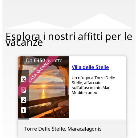
Esplora i nostri affitti per le
vacanze
Da
€350
a notte
CASA VACANZE
Villa delle Stelle
Un rifugio a Torre Delle
8
Stelle, affacciato
sull'affascinante Mar
3
Mediterraneo
2
1
Torre Delle Stelle, Maracalagonis