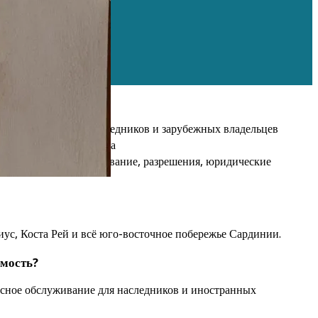
е управление для наследников и зарубежных владельцев
нг и улучшение объекта
каждом этапе: наследование, разрешения, юридические
иус, Коста Рей и всё юго-восточное побережье Сардинии.
имость?
сное обслуживание для наследников и иностранных