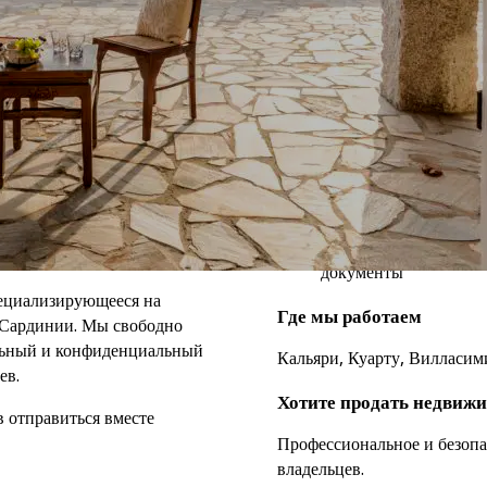
Полное дистанционно
Легкий хоум-стейджи
Полная поддержка на 
документы
ециализирующееся на
Где мы работаем
 Сардинии. Мы свободно
льный и конфиденциальный
Кальяри, Куарту, Вилласим
ев.
Хотите продать недвиж
в отправиться вместе
Профессиональное и безопа
владельцев.