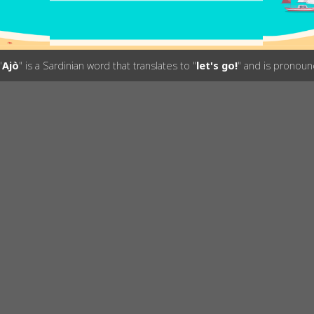
"
Ajò
" is a Sardinian word that translates to "
let's go!
" and is pronoun