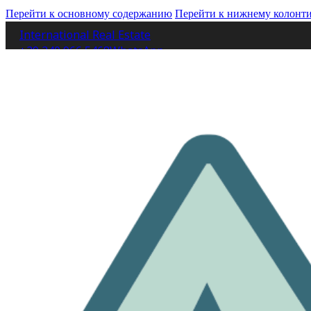
Перейти к основному содержанию
Перейти к нижнему колонт
International Real Estate
+39 340 966 5468
WhatsApp
IT
EN
DE
CN
RU