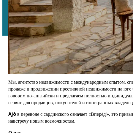
Добро пожаловать в Ajò Casa
Ваш надежный партнер по недвижимости на юге Сардинии
Мы, агентство недвижимости с международным опытом, сп
продаже и продвижении престижной недвижимости на юге
говорим по-английски и предлагаем полностью индивидуа
сервис для продавцов, покупателей и иностранных владельц
Ajò
в переводе с сардинского означает «Вперёд!», это призы
навстречу новым возможностям.
О нас