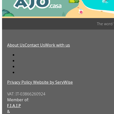
The word 
About Us
Contact Us
Work with us
Privacy Policy
Website by ServWise
VAT: IT-03866260924
Member of:
F.I.A.I.P
&