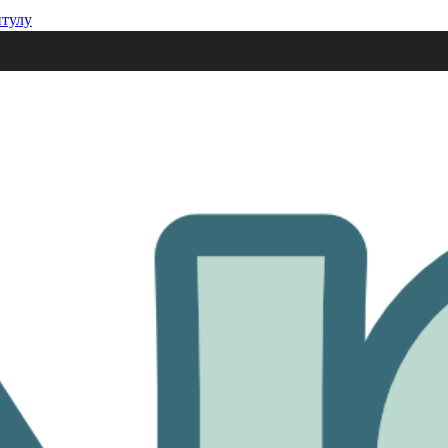
итулу