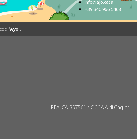
info@ajo.casa
+39 340 966 5468
ced "
Ayo
".
REA: CA-357561 / C.C.I.A.A di Cagliari